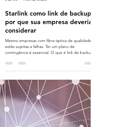
5 de fev.
1 min de leitura
Starlink como link de backup:
por que sua empresa deveria
considerar
Mesmo empresas com fibra óptica de qualidade
estão sujeitas a falhas. Ter um plano de
contingência é essencial. O que é link de backup
É uma conexão alternativa que assume
automaticamente quando o link principal falha. Por
que usar Starlink como backup Independência da
infraestrutura local Alta disponibilidade Ativação
rápida Quem deve considerar essa solução
Empresas com operação crítica Negócios que
dependem de sistemas online Unidades que não
podem parar ON SPACE