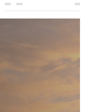
A indisponibilidade de internet não é apenas um
problema técnico — é um risco financeiro e
operacional. Principais prejuízos causados pela
falta de internet Paradas operacionais Perda de
vendas Falhas em sistemas Insatisfação de clientes
Operações que não podem parar Empresas de
logística, indústria, varejo e serviços críticos
dependem de conectividade constante para
operar. Redundância de link como estratégia Ter
um link de backup via satélite reduz drasticamente
os r