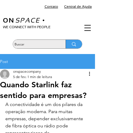
Contato
Central de Ajuda
ON
SPACE
•
WE CONNECT WITH PEOPLE
Post
onspacecompany
5 de fev.
1 min de leitura
Quando Starlink faz
sentido para empresas?
A conectividade é um dos pilares da 
operação moderna. Para muitas 
empresas, depender exclusivamente 
de fibra óptica ou rádio pode 
representar riscos de 